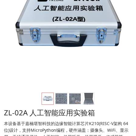
ZL-02A 人工智能应用实验箱
本设备基于嘉楠堪智科技的边缘智能计算芯片K210(RISC-V架构 64
位)设计，支持MicroPython编程，硬件涵盖：摄像头、WiFi、显示