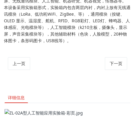
屏、无线通讯模块、人工智能、机器听觉、机器视觉，传感器等。
本设备采用实验箱形式，实验箱内包含两层内衬，内衬上放有无线通
讯模块（LoRa、低功耗WiFi、ZigBee、等），通用模块（按键、
OLED 显示、温湿度、舵机、RFID、RGB彩灯、LED灯、蜂鸣器、人
体感应、光电模块等），人工智能模块（k210主板，摄像头，显示
屏，声音采集模块等），其他辅助材料（色块，人脸模型，20种物
体图卡，条形码图卡，USB线等）。
上一页
下一页
详细信息