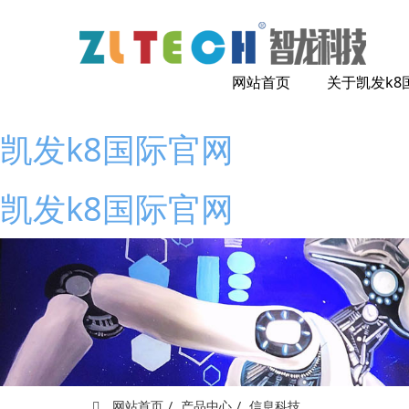
网站首页
关于凯发k8
凯发k8国际官网
凯发k8国际官网
网站首页
产品中心
信息科技