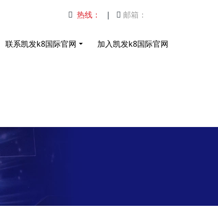
热线：
|
邮箱：
联系凯发k8国际官网
加入凯发k8国际官网