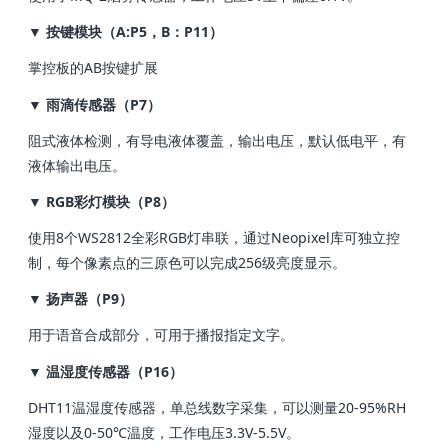
▼ 按键模块（A:P5，B：P11）
掌控板的AB按键扩展
▼ 雨滴传感器（P7）
阻式液体检测，有导电液体覆盖，输出电压，默认低电平，有
液体输出电压。
▼ RGB彩灯模块（P8）
使用8个WS2812全彩RGB灯串联，通过Neopixel库可独立控
制，每个像素点的三原色可以完成256级亮度显示。
▼ 扬声器（P9）
用于语音合成部分，可用于播报指定文字。
▼ 温湿度传感器（P16）
DHT11温湿度传感器，单总线数字采集，可以测量20-95%RH
湿度以及0-50℃温度，工作电压3.3V-5.5V。