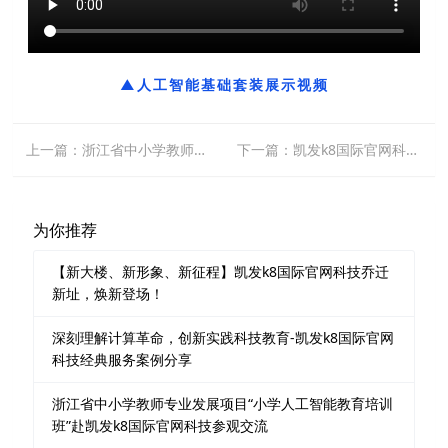
▲人工智能基础套装展示视频
上一篇：浙江省中小学教师专业发展项目“小学人工智能教育培训班”赴凯发k8国际官网科技参观交流
下一篇：凯发k8国际官网科技“博士创新站”签约啦！
为你推荐
【新大楼、新形象、新征程】凯发k8国际官网科技乔迁
新址，焕新登场！
深刻理解计算革命，创新实践科技教育-凯发k8国际官网
科技经典服务案例分享
浙江省中小学教师专业发展项目“小学人工智能教育培训
班”赴凯发k8国际官网科技参观交流